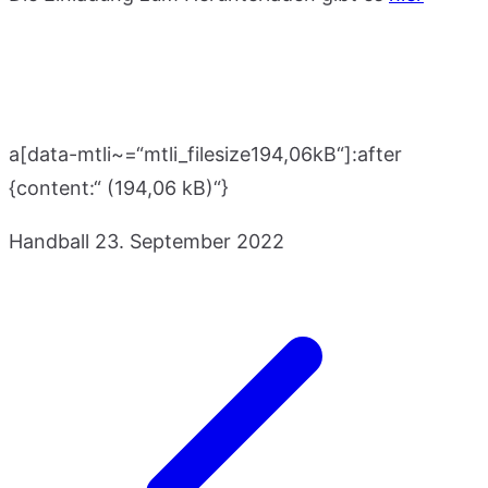
a[data-mtli~=“mtli_filesize194,06kB“]:after
{content:“ (194,06 kB)“}
Handball
23. September 2022