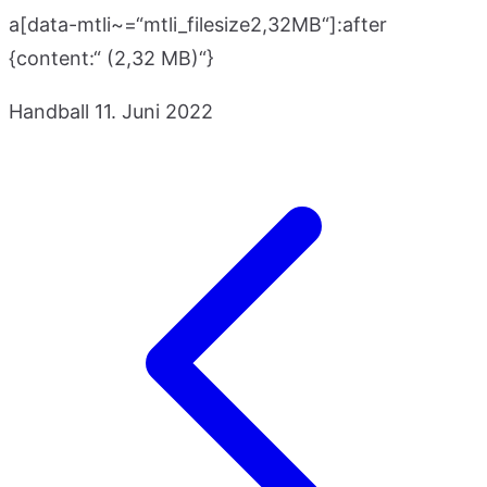
a[data-mtli~=“mtli_filesize2,32MB“]:after
{content:“ (2,32 MB)“}
Handball
11. Juni 2022