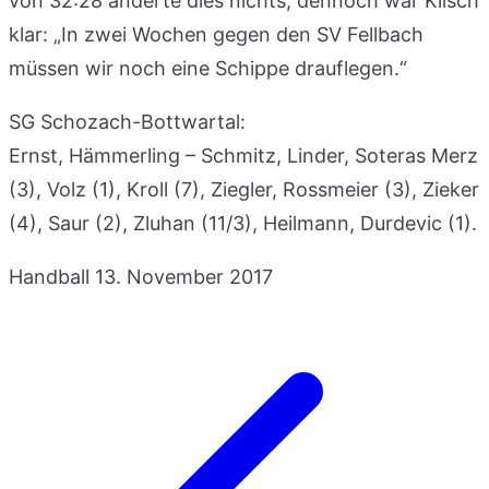
von 32:28 änderte dies nichts, dennoch war Klisch
klar: „In zwei Wochen gegen den SV Fellbach
müssen wir noch eine Schippe drauflegen.“
SG Schozach-Bottwartal:
Ernst, Hämmerling – Schmitz, Linder, Soteras Merz
(3), Volz (1), Kroll (7), Ziegler, Rossmeier (3), Zieker
(4), Saur (2), Zluhan (11/3), Heilmann, Durdevic (1).
Handball
13. November 2017