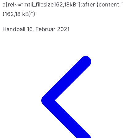
a[rel~=“mtli_filesize162,18kB“]:after {content:“
(162,18 kB)“}
Handball
16. Februar 2021