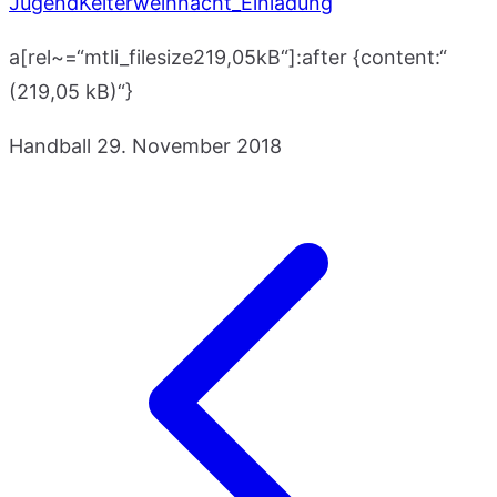
JugendKelterweihnacht_Einladung
a[rel~=“mtli_filesize219,05kB“]:after {content:“
(219,05 kB)“}
Handball
29. November 2018