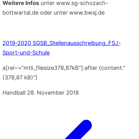
Weitere Infos
unter www.sg-schozach-
bottwartal.de oder unter www.bwsj.de
2019-2020 SGSB_Stellenausschreibung_FSJ-
Sport-und-Schule
a[rel~=“mtli_filesize378,87kB“]:after {content:“
(378,87 kB)“}
Handball
28. November 2018