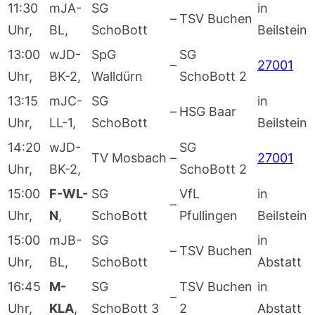
11:30
mJA-
SG
in
–
TSV Buchen
Uhr,
BL,
SchoBott
Beilstein
13:00
wJD-
SpG
SG
–
27001
Uhr,
BK-2,
Walldürn
SchoBott 2
13:15
mJC-
SG
in
–
HSG Baar
Uhr,
LL-1,
SchoBott
Beilstein
14:20
wJD-
SG
TV Mosbach
–
27001
Uhr,
BK-2,
SchoBott 2
15:00
F-WL-
SG
VfL
in
–
Uhr,
N
,
SchoBott
Pfullingen
Beilstein
15:00
mJB-
SG
in
–
TSV Buchen
Uhr,
BL,
SchoBott
Abstatt
16:45
M-
SG
TSV Buchen
in
–
Uhr,
KLA
,
SchoBott 3
2
Abstatt