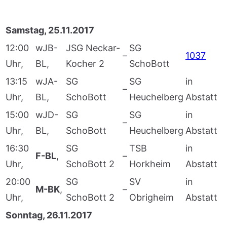
Samstag, 25.11.2017
12:00
wJB-
JSG Neckar-
SG
–
1037
Uhr,
BL,
Kocher 2
SchoBott
13:15
wJA-
SG
SG
in
–
Uhr,
BL,
SchoBott
Heuchelberg
Abstatt
15:00
wJD-
SG
SG
in
–
Uhr,
BL,
SchoBott
Heuchelberg
Abstatt
16:30
SG
TSB
in
F-BL
,
–
Uhr,
SchoBott 2
Horkheim
Abstatt
20:00
SG
SV
in
M-BK
,
–
Uhr,
SchoBott 2
Obrigheim
Abstatt
Sonntag, 26.11.2017